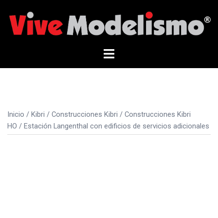
Saltar
al
contenido
Alternar
menú
Inicio
/
Kibri
/
Construcciones Kibri
/
Construcciones Kibri
HO
/ Estación Langenthal con edificios de servicios adicionales