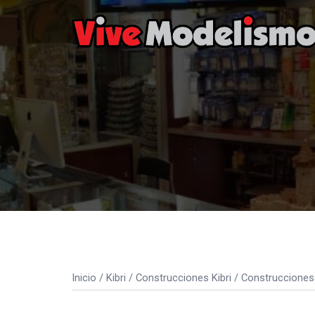
Saltar
al
contenido
Inicio
/
Kibri
/
Construcciones Kibri
/
Construcciones 