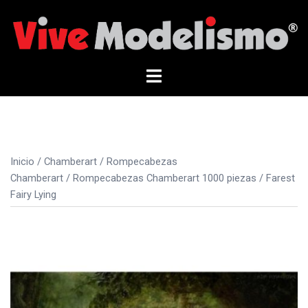
Saltar
al
contenido
Alternar
menú
Inicio
/
Chamberart
/
Rompecabezas
Chamberart
/
Rompecabezas Chamberart 1000 piezas
/ Farest
Fairy Lying