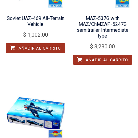
Soviet UAZ-469 All-Terrain
MAZ-537G with
Vehicle
MAZ/ChMZAP-5247G
semitrailer Intermediate
$
1,002.00
type
$
3,230.00
AÑADIR AL CARRITO
AÑADIR AL CARRITO