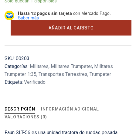
Solo quedan 1 disponibles
Hasta 12 pagos sin tarjeta
con Mercado Pago.
Saber más
Faun
AÑADIR AL CARRITO
SLT-
56
Tank
Transporter
SKU:
00203
cantidad
Categorías:
Militares
,
Militares Trumpeter
,
Militares
Trumpeter 1:35
,
Transportes Terrestres
,
Trumpeter
Etiqueta:
Verificado
DESCRIPCIÓN
INFORMACIÓN ADICIONAL
VALORACIONES (0)
Faun SLT-56 es una unidad tractora de ruedas pesada