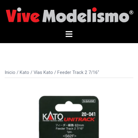
Saltar
al
contenido
Alternar
menú
Inicio
/
Kato
/
Vías Kato
/ Feeder Track 2 7/16″