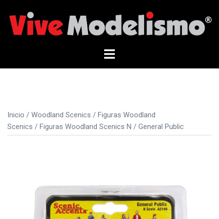
Saltar
al
contenido
Alternar
menú
Inicio
/
Woodland Scenics
/
Figuras Woodland
Scenics
/
Figuras Woodland Scenics N
/ General Public