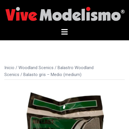
Saltar
al
contenido
Alternar
menú
Inicio
/
Woodland Scenics
/
Balastro Woodland
Scenics
/ Balasto gris – Medio (medium)