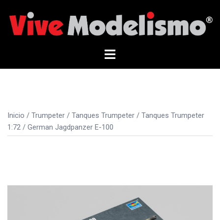
Saltar
al
contenido
Alternar
menú
Inicio
/
Trumpeter
/
Tanques Trumpeter
/
Tanques Trumpeter
1:72
/ German Jagdpanzer E-100