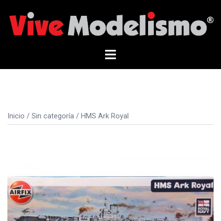
Saltar
al
contenido
Alternar
menú
Inicio
/
Sin categoría
/ HMS Ark Royal