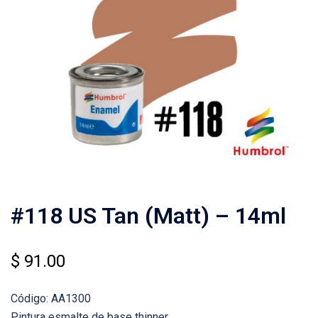
#118 US Tan (Matt) – 14ml
$
91.00
Código: AA1300
Pintura esmalte de base thinner