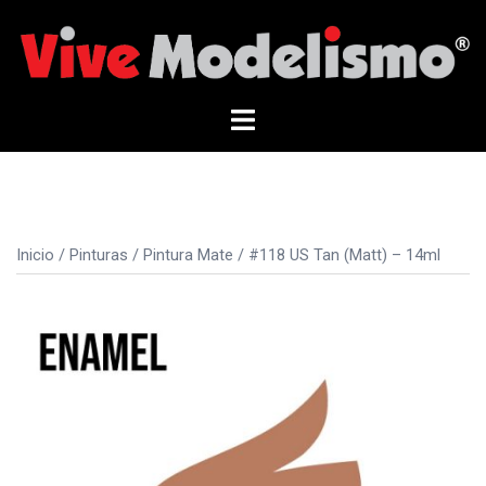
Saltar
al
contenido
Alternar
menú
Inicio
/
Pinturas
/
Pintura Mate
/ #118 US Tan (Matt) – 14ml