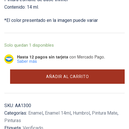
Contenido: 14 ml.
*El color presentado en la imagen puede variar
Solo quedan 1 disponibles
Hasta 12 pagos sin tarjeta
con Mercado Pago.
Saber más
#118
AÑADIR AL CARRITO
US
Tan
(Matt)
-
SKU:
AA1300
14ml
Categorías:
Enamel
,
Enamel 14ml
,
Humbrol
,
Pintura Mate
,
cantidad
Pinturas
Etiqueta:
Verificado