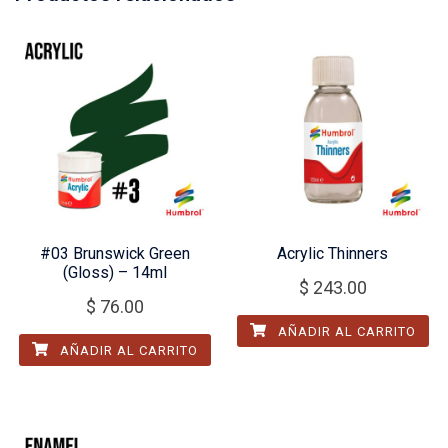
#03 Brunswick Green
Acrylic Thinners
(Gloss) – 14ml
$
243.00
$
76.00
AÑADIR AL CARRITO
AÑADIR AL CARRITO