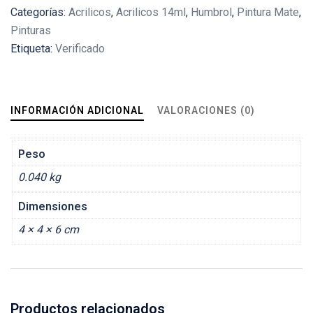
Categorías:
Acrilicos
,
Acrilicos 14ml
,
Humbrol
,
Pintura Mate
,
cantidad
Pinturas
Etiqueta:
Verificado
INFORMACIÓN ADICIONAL
VALORACIONES (0)
Peso
0.040 kg
Dimensiones
4 × 4 × 6 cm
Productos relacionados