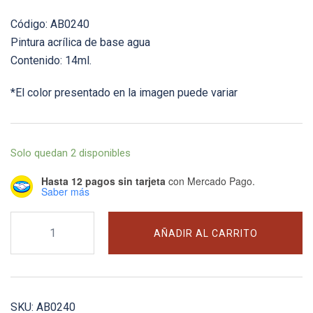
Código: AB0240
Pintura acrílica de base agua
Contenido: 14ml.
*El color presentado en la imagen puede variar
Solo quedan 2 disponibles
Hasta 12 pagos sin tarjeta
con Mercado Pago.
Saber más
#240
AÑADIR AL CARRITO
RLM02
Grau
(Matt)
-
SKU:
AB0240
14ml