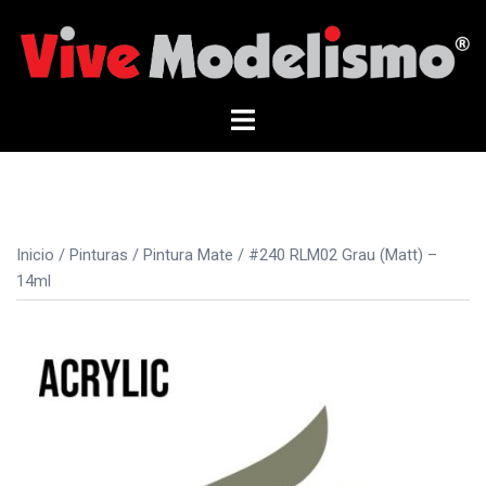
Saltar
al
contenido
Alternar
menú
Inicio
/
Pinturas
/
Pintura Mate
/ #240 RLM02 Grau (Matt) –
14ml