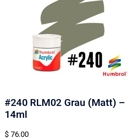
#240 RLM02 Grau (Matt) –
14ml
$
76.00