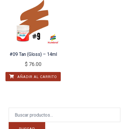
#09 Tan (Gloss) – 14ml
$
76.00
AÑADIR AL CARRITO
Buscar
por: