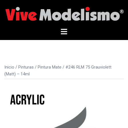
Saltar
al
contenido
Alternar
menú
Inicio
/
Pinturas
/
Pintura Mate
/ #246 RLM 75 Grauviolett
(Matt) – 14ml