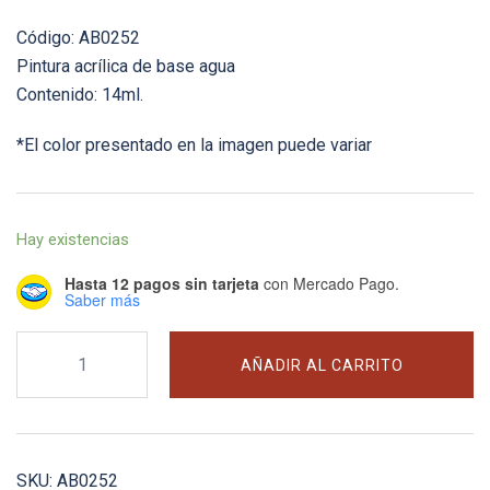
Código: AB0252
Pintura acrílica de base agua
Contenido: 14ml.
*El color presentado en la imagen puede variar
Hay existencias
Hasta 12 pagos sin tarjeta
con Mercado Pago.
Saber más
#252
AÑADIR AL CARRITO
RLM
82
Olivgrun
(Matt)
SKU:
AB0252
-