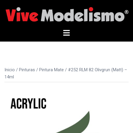
Saltar
al
contenido
Alternar
menú
Inicio
/
Pinturas
/
Pintura Mate
/ #252 RLM 82 Olivgrun (Matt) –
14ml