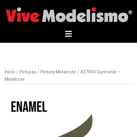
Saltar
al
contenido
Alternar
menú
Inicio
/
Pinturas
/
Pintura Metalcote
/ #27004 Gunmetal –
Metalcote