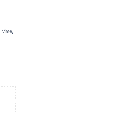
a Mate
,