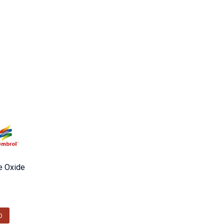
e Oxide
O