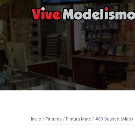
Saltar
al
contenido
Inicio
/
Pinturas
/
Pintura Mate
/ #60 Scarlett (Matt)