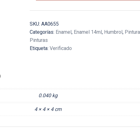
(Matt)
-
14ml
SKU:
AA0655
cantidad
Categorías:
Enamel
,
Enamel 14ml
,
Humbrol
,
Pintur
Pinturas
Etiqueta:
Verificado
)
0.040 kg
4 × 4 × 4 cm