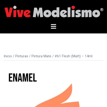
Saltar
al
contenido
Alternar
menú
Inicio
/
Pinturas
/
Pintura Mate
/ #61 Flesh (Matt) – 14ml