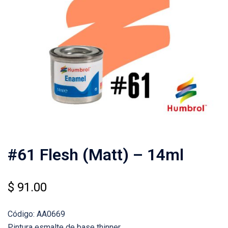
#61 Flesh (Matt) – 14ml
$
91.00
Código: AA0669
Pintura esmalte de base thinner