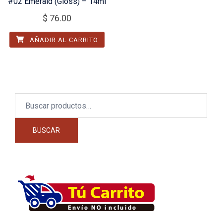
#02 Emerald (Gloss) – 14ml
$
76.00
AÑADIR AL CARRITO
Buscar
por:
BUSCAR