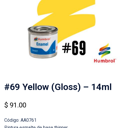
#69 Yellow (Gloss) – 14ml
$
91.00
Código: AA0761
Pintura esmalte de base thinner