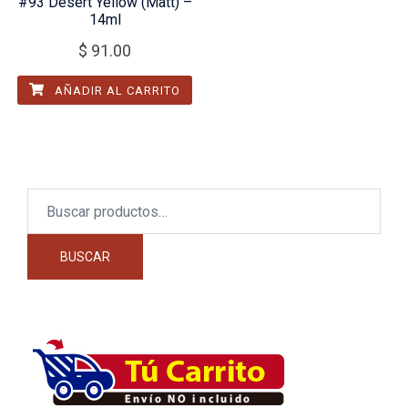
#93 Desert Yellow (Matt) –
14ml
$
91.00
AÑADIR AL CARRITO
Buscar
por:
BUSCAR