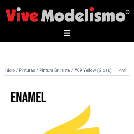
Saltar
al
contenido
Alternar
menú
Inicio
/
Pinturas
/
Pintura Brillante
/ #69 Yellow (Gloss) – 14ml