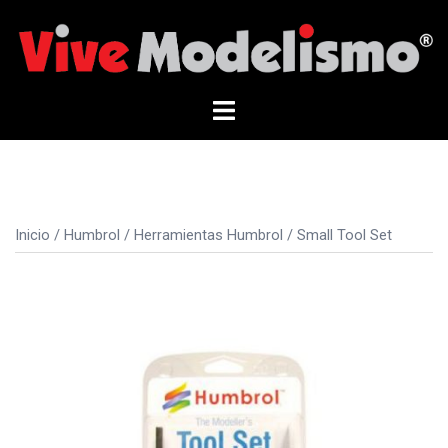
Saltar
al
contenido
Alternar
menú
Inicio
/
Humbrol
/
Herramientas Humbrol
/ Small Tool Set