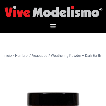
Saltar
al
contenido
Alternar
menú
Inicio
/
Humbrol
/
Acabados
/ Weathering Powder – Dark Earth