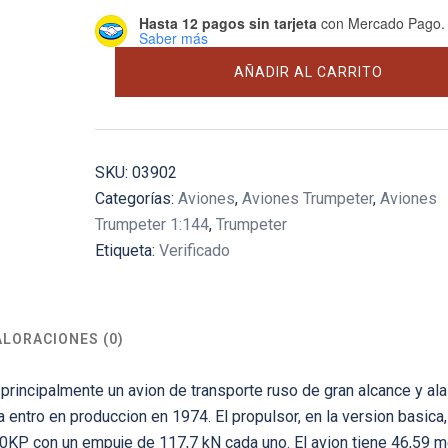
Hasta 12 pagos sin tarjeta
con Mercado Pago.
Saber más
Ilyushin
AÑADIR AL CARRITO
IL-
78
Midas
cantidad
SKU:
03902
Categorías:
Aviones
,
Aviones Trumpeter
,
Aviones
Trumpeter 1:144
,
Trumpeter
Etiqueta:
Verificado
ALORACIONES (0)
s principalmente un avion de transporte ruso de gran alcance y ala 
 entro en produccion en 1974. El propulsor, en la version basica,
30KP con un empuje de 117,7 kN cada uno. El avion tiene 46,59 m