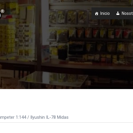
Inicio
Nosot
umpeter 1:144
/ Ilyushin IL-78 Midas