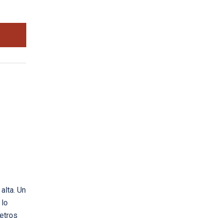
alta. Un
 lo
etros