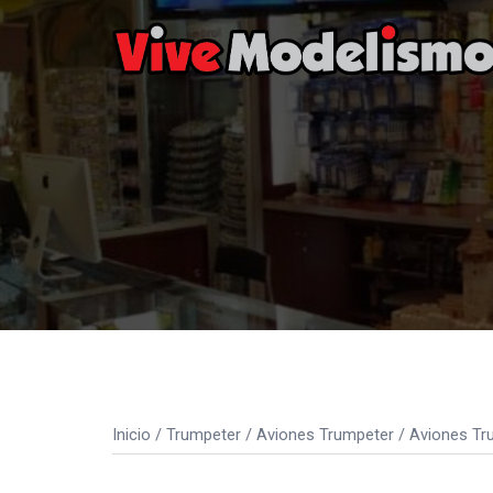
Saltar
al
contenido
Inicio
/
Trumpeter
/
Aviones Trumpeter
/
Aviones Tr