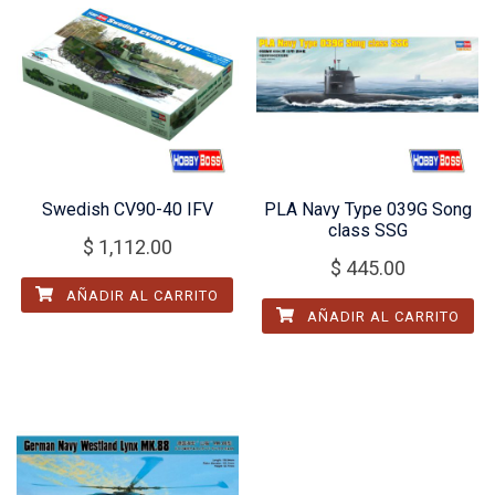
Swedish CV90-40 IFV
PLA Navy Type 039G Song
class SSG
$
1,112.00
$
445.00
AÑADIR AL CARRITO
AÑADIR AL CARRITO