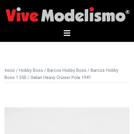
Saltar
al
contenido
Alternar
menú
Inicio
/
Hobby Boss
/
Barcos Hobby Boss
/
Barcos Hobby
Boss 1:350
/ Italian Heavy Cruiser Pola 1941