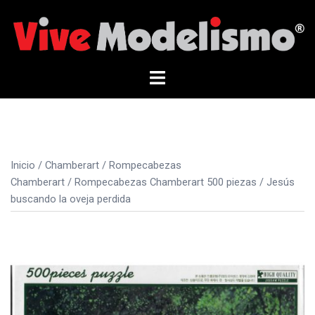
Saltar
al
contenido
Alternar
menú
Inicio
/
Chamberart
/
Rompecabezas
Chamberart
/
Rompecabezas Chamberart 500 piezas
/ Jesús
buscando la oveja perdida