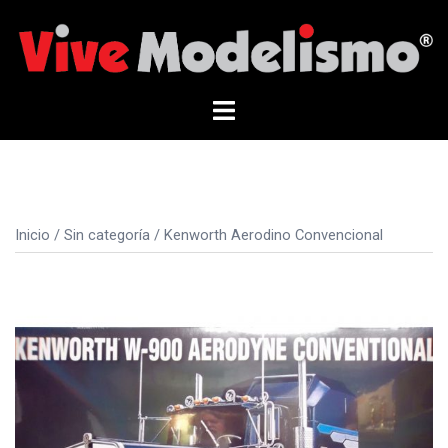
Saltar
al
contenido
Alternar
menú
Inicio
/
Sin categoría
/ Kenworth Aerodino Convencional