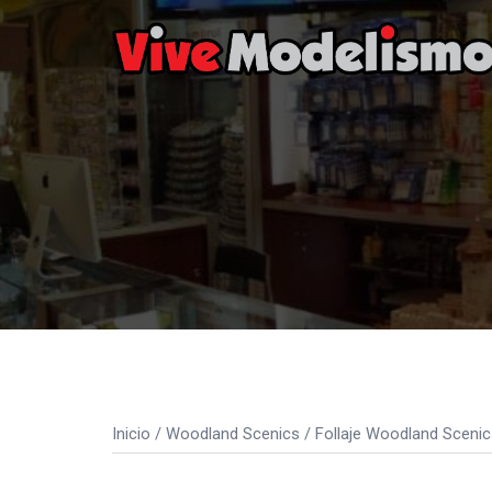
Saltar
al
contenido
Inicio
/
Woodland Scenics
/
Follaje Woodland Scenic