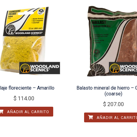
laje floreciente – Amarillo
Balasto mineral de hierro –
(coarse)
$
114.00
$
207.00
AÑADIR AL CARRITO
AÑADIR AL CARRIT