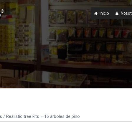
Inicio
Nosot
s
/ Realistic tree kits – 16 árboles de pino