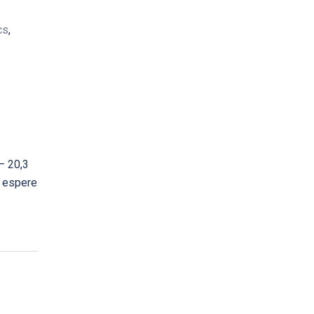
cs
,
– 20,3
y espere