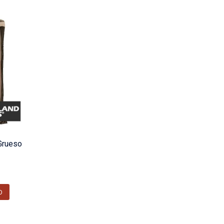
 Grueso
O