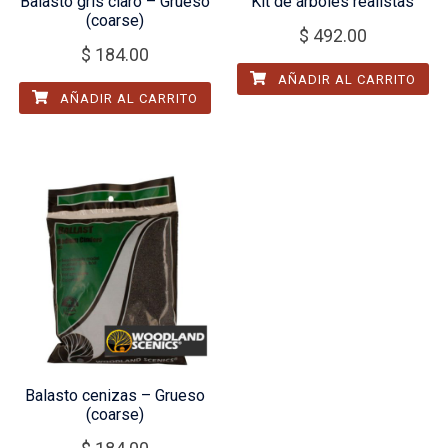
Balasto gris claro – Grueso
Kit de árboles realistas
(coarse)
$
492.00
$
184.00
AÑADIR AL CARRITO
AÑADIR AL CARRITO
Balasto cenizas – Grueso
(coarse)