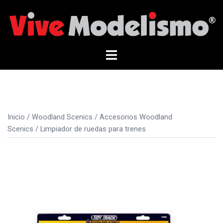
Saltar
al
contenido
Alternar
menú
Inicio
/
Woodland Scenics
/
Accesorios Woodland
Scenics
/ Limpiador de ruedas para trenes