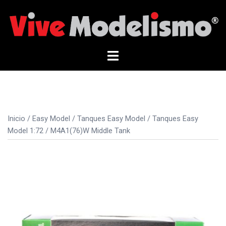
Saltar
al
contenido
Alternar
menú
Inicio
/
Easy Model
/
Tanques Easy Model
/
Tanques Easy
Model 1:72
/ M4A1(76)W Middle Tank