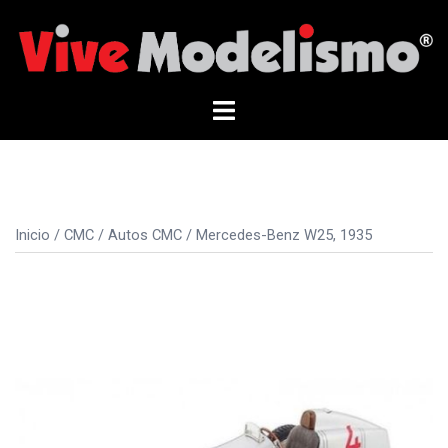
Saltar
al
contenido
Alternar
menú
Inicio
/
CMC
/
Autos CMC
/ Mercedes-Benz W25, 1935