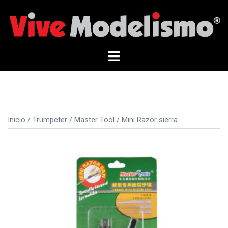
Saltar
al
contenido
Alternar
menú
Inicio
/
Trumpeter
/
Master Tool
/ Mini Razor sierra