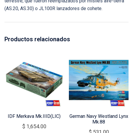
terrestre, que fueron reemplazados por misiles aire-tierra
(AS.20, AS.30) o JL100R lanzadores de cohete.
Productos relacionados
IDF Merkava Mk.IIID(LIC)
German Navy Westland Lynx
Mk.88
$
1,654.00
$
531.00