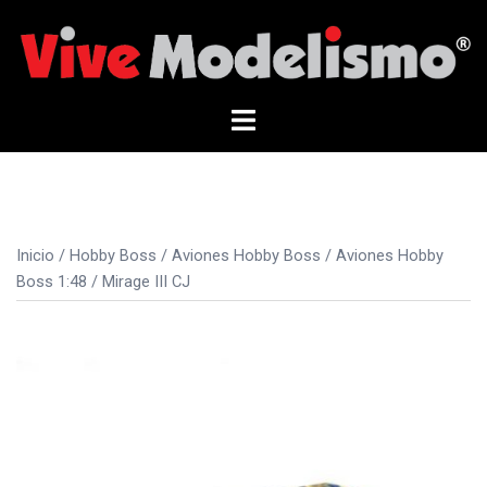
Saltar
al
contenido
Alternar
menú
Inicio
/
Hobby Boss
/
Aviones Hobby Boss
/
Aviones Hobby
Boss 1:48
/ Mirage III CJ