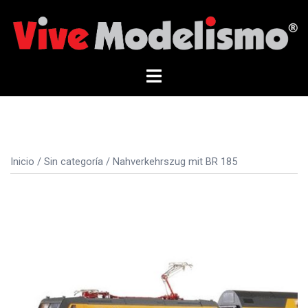
Saltar
al
contenido
Alternar
menú
Inicio
/
Sin categoría
/ Nahverkehrszug mit BR 185