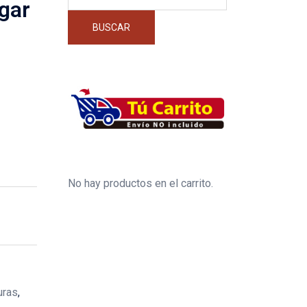
por:
gar
BUSCAR
No hay productos en el carrito.
uras
,