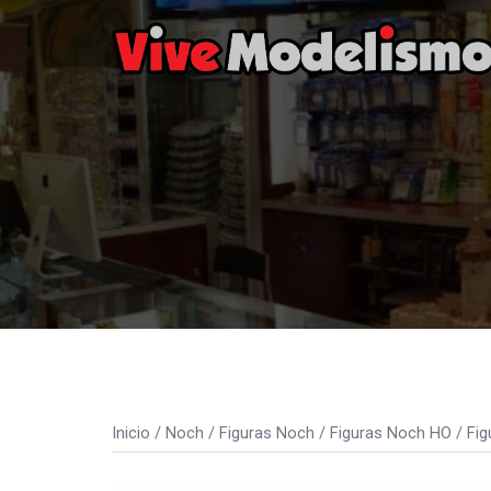
Saltar
al
contenido
Inicio
/
Noch
/
Figuras Noch
/
Figuras Noch HO
/ Fig