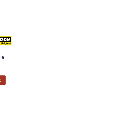
ble
O