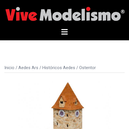
Saltar
al
contenido
Alternar
menú
Inicio
/
Aedes Ars
/
Históricos Aedes
/ Ostentor