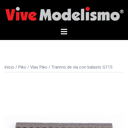
Saltar
al
contenido
Alternar
menú
Inicio
/
Piko
/
Vías Piko
/ Tranmo de vía con balasto G115