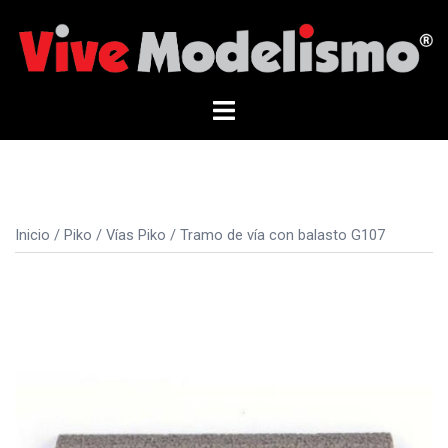
Saltar
al
contenido
Alternar
menú
Inicio
/
Piko
/
Vías Piko
/ Tramo de vía con balasto G107