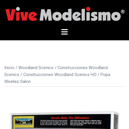
Saltar
al
contenido
Alternar
menú
Inicio
/
Woodland Scenics
/
Construcciones Woodland
Scenics
/
Construcciones Woodland Scenics HO
/ Popa
Weelies Salon