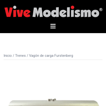
Saltar
al
contenido
Alternar
menú
Inicio
/
Trenes
/ Vagón de carga Furstenberg