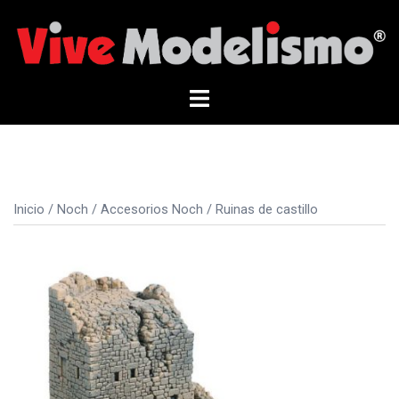
Saltar
al
contenido
Alternar
menú
Inicio
/
Noch
/
Accesorios Noch
/ Ruinas de castillo