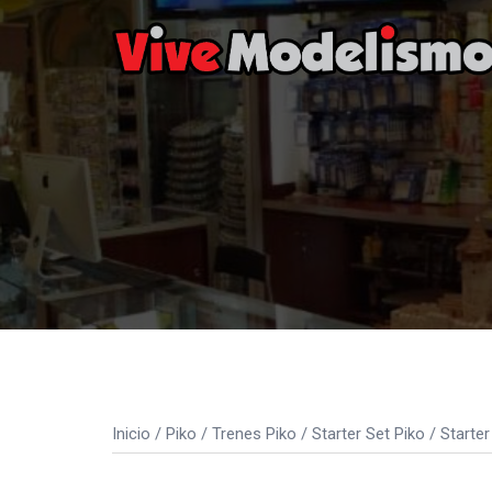
Saltar
al
contenido
Inicio
/
Piko
/
Trenes Piko
/
Starter Set Piko
/ Starter