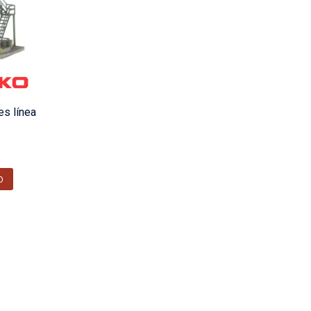
es línea
O