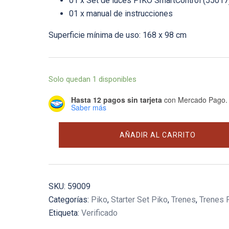
01 x Set de luces PIKO SmartControl (55017
01 x manual de instrucciones
Superficie mínima de uso: 168 x 98 cm
Solo quedan 1 disponibles
Hasta 12 pagos sin tarjeta
con Mercado Pago.
Saber más
Starter
AÑADIR AL CARRITO
set
digital
-
OBB
SKU:
59009
RH
Categorías:
Piko
,
Starter Set Piko
,
Trenes
,
Trenes 
2016
Etiqueta:
Verificado
cantidad