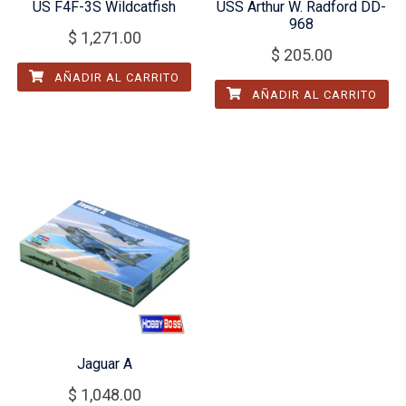
US F4F-3S Wildcatfish
USS Arthur W. Radford DD-
968
$
1,271.00
$
205.00
AÑADIR AL CARRITO
AÑADIR AL CARRITO
Jaguar A
$
1,048.00