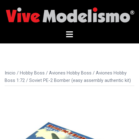
Saltar
al
contenido
Alternar
menú
Inicio
/
Hobby Boss
/
Aviones Hobby Boss
/
Aviones Hobby
Boss 1:72
/ Soviet PE-2 Bomber (easy assembly authentic kit)