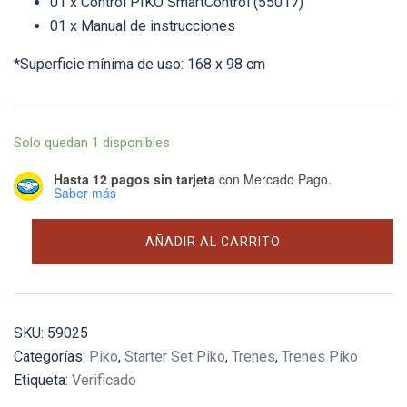
01 x Control PIKO SmartControl (55017)
01 x Manual de instrucciones
*Superficie mínima de uso: 168 x 98 cm
Solo quedan 1 disponibles
Hasta 12 pagos sin tarjeta
con Mercado Pago.
Saber más
Starter
AÑADIR AL CARRITO
set
digital
-
Hondekop
SKU:
59025
cantidad
Categorías:
Piko
,
Starter Set Piko
,
Trenes
,
Trenes Piko
Etiqueta:
Verificado