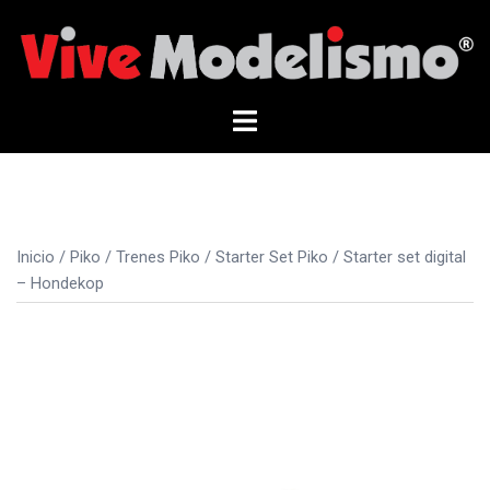
Saltar
al
contenido
Alternar
menú
Inicio
/
Piko
/
Trenes Piko
/
Starter Set Piko
/ Starter set digital
– Hondekop