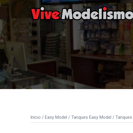
Saltar
al
contenido
Inicio
/
Easy Model
/
Tanques Easy Model
/
Tanques 