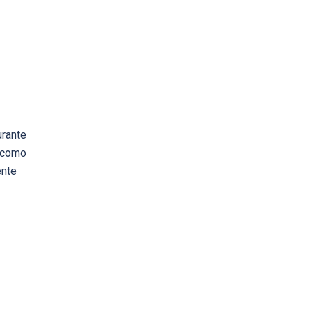
urante
o como
ente