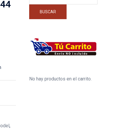
por:
944
BUSCAR
m
No hay productos en el carrito.
odel
,