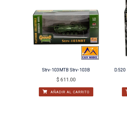
Strv-103MTB Strv-103B
D.520 
$
611.00
AÑADIR AL CARRITO