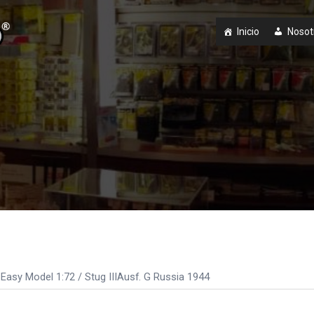
Inicio
Nosot
Easy Model 1:72
/ Stug IIIAusf. G Russia 1944