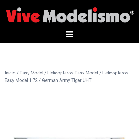
Saltar
al
contenido
Alternar
menú
Inicio
/
Easy Model
/
Helicopteros Easy Model
/
Helicopteros
Easy Model 1:72
/ German Army Tiger UHT