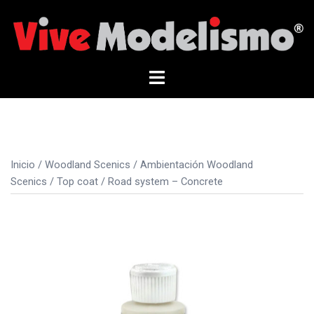
Saltar
al
contenido
Alternar
menú
Inicio
/
Woodland Scenics
/
Ambientación Woodland
Scenics
/ Top coat / Road system – Concrete