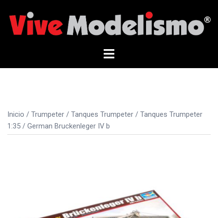
Saltar
al
contenido
Alternar
menú
Inicio
/
Trumpeter
/
Tanques Trumpeter
/
Tanques Trumpeter
1:35
/ German Bruckenleger IV b