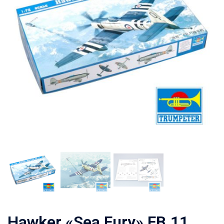
Hawker «Sea Fury» FB.11