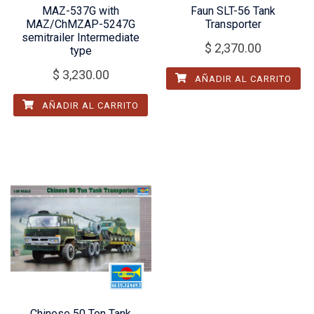
MAZ-537G with
Faun SLT-56 Tank
MAZ/ChMZAP-5247G
Transporter
semitrailer Intermediate
$
2,370.00
type
$
3,230.00
AÑADIR AL CARRITO
AÑADIR AL CARRITO
Chinese 50 Ton Tank