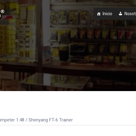
Inicio
Nosot
umpeter 1:48
/ Shenyang FT-6 Trainer