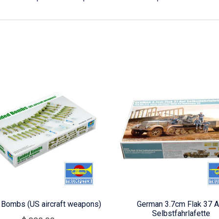
 Bombs (US aircraft weapons)
German 3.7cm Flak 37 A
Selbstfahrlafette