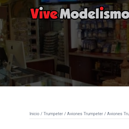
Saltar
al
contenido
Inicio
/
Trumpeter
/
Aviones Trumpeter
/
Aviones Tr