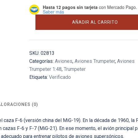
Hasta 12 pagos sin tarjeta
con Mercado Pago.
Saber más
Shenyang
AÑADIR AL CARRITO
FT-
6
Trainer
cantidad
SKU:
02813
Categorías:
Aviones
,
Aviones Trumpeter
,
Aviones
Trumpeter 1:48
,
Trumpeter
Etiqueta:
Verificado
ALORACIONES (0)
l caza F-6 (versión china del MiG-19). En la década de 1960, la 
cazas F-6 y F-7 (MiG-21). En ese momento, el avión principal p
ra adecuado para entrenar pilotos de aviones supersónicos.