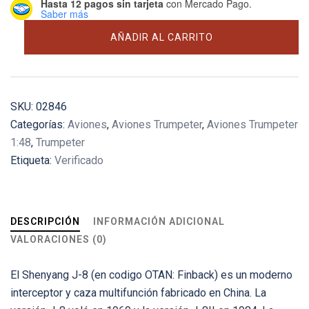
Hasta 12 pagos sin tarjeta
con Mercado Pago.
Saber más
Chinese
AÑADIR AL CARRITO
J-
8D
Finback
cantidad
SKU:
02846
Categorías:
Aviones
,
Aviones Trumpeter
,
Aviones Trumpeter
1:48
,
Trumpeter
Etiqueta:
Verificado
DESCRIPCIÓN
INFORMACIÓN ADICIONAL
VALORACIONES (0)
El Shenyang J-8 (en codigo OTAN: Finback) es un moderno
interceptor y caza multifunción fabricado en China. La