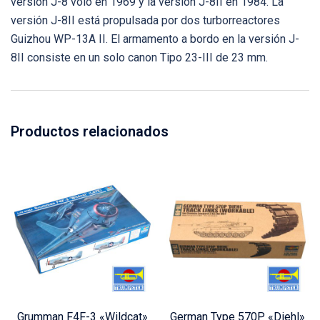
versión J-8 voló en 1969 y la versión J-8II en 1984. La
versión J-8II está propulsada por dos turborreactores
Guizhou WP-13A II. El armamento a bordo en la versión J-
8II consiste en un solo canon Tipo 23-III de 23 mm.
Productos relacionados
Grumman F4F-3 «Wildcat»
German Type 570P «Diehl»