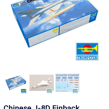
Chinese J-8D Finback