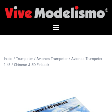
Saltar
al
contenido
Alternar
menú
Inicio
/
Trumpeter
/
Aviones Trumpeter
/
Aviones Trumpeter
1:48
/ Chinese J-8D Finback