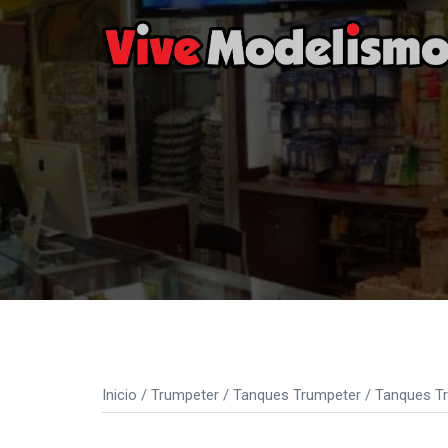
Saltar
al
contenido
Inicio
/
Trumpeter
/
Tanques Trumpeter
/
Tanques Tr