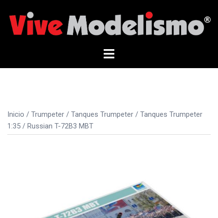
Saltar
al
contenido
Alternar
menú
Inicio
/
Trumpeter
/
Tanques Trumpeter
/
Tanques Trumpeter
1:35
/ Russian T-72B3 MBT