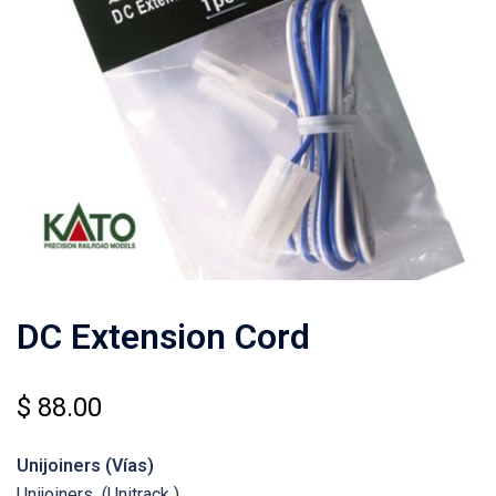
DC Extension Cord
$
88.00
Unijoiners (Vías)
Unijoiners (Unitrack )