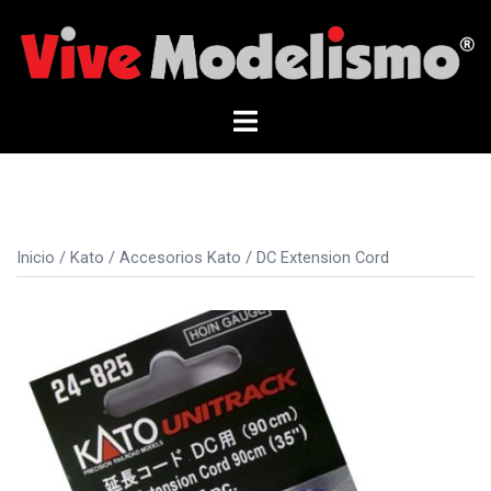
Saltar
al
contenido
Alternar
menú
Inicio
/
Kato
/
Accesorios Kato
/ DC Extension Cord